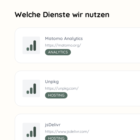
Welche Dienste wir nutzen
Matomo Analytics
https://matomo.org/
ANALYTICS
Unpkg
https://unpkg.com/
HOSTING
jsDelivr
https://www.jsdelivr.com/
HOSTING